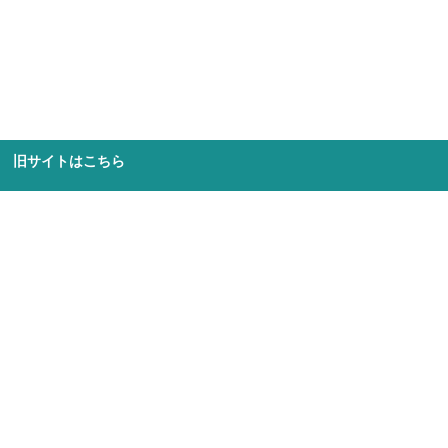
旧サイトはこちら
文科省による教育基本法違反認定に強く
抗議する声明
2026年5月28日